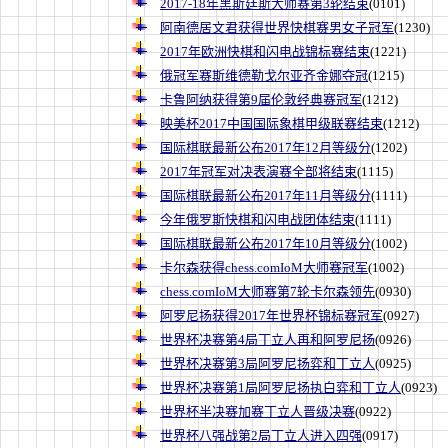
2017-18年黑斯廷斯大师赛第3轮结束
(0101)
阿南德居文君获得世界快棋赛男女子冠军
(1230)
2017年欧洲快棋和闪电战锦标赛结束
(1221)
俄冠军赛斯维德勒戈尔亚齐金娜夺冠
(1215)
卡鲁阿纳获得第9届伦敦经典赛冠军
(1212)
映美杯2017中国国际象棋甲级联赛结束
(1212)
国际棋联最新公布2017年12月等级分
(1202)
2017年冠军对决表演赛全部将结束
(1115)
国际棋联最新公布2017年11月等级分
(1111)
今年俄罗斯快棋和闪电战团体结束
(1111)
国际棋联最新公布2017年10月等级分
(1002)
卡尔森获得chess.comIoM大师赛冠军
(1002)
chess.comIoM大师赛第7轮卡尔森领先
(0930)
阿罗尼扬获得2017年世界杯锦标赛冠军
(0927)
世界杯决赛第4局丁立人再和阿罗尼扬
(0926)
世界杯决赛第3局阿罗尼扬弈和丁立人
(0925)
世界杯决赛第1局阿罗尼扬执白弈和丁立人
(0923)
世界杯半决赛加赛丁立人晋级决赛
(0922)
世界杯八强战第2局丁立人进入四强
(0917)