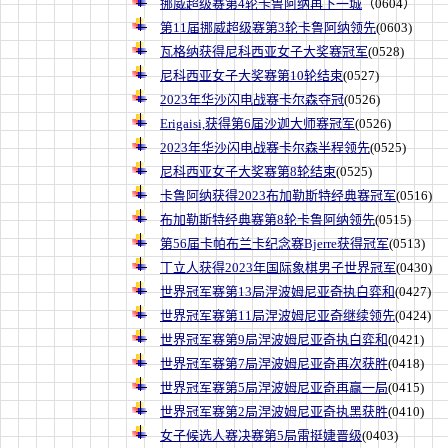
挪威超级赛第4轮卡鲁阿纳再下一城
（0604）
第11届挪威超级赛第3轮卡鲁阿纳领先
(0603)
瓦格纳获得尼科西亚女子大奖赛冠军
(0528)
尼科西亚女子大奖赛第10轮结束
(0527)
2023年华沙闪电战赛卡尔森夺冠
(0526)
Erigaisi,获得第6届沙迦大师赛冠军
(0526)
2023年华沙闪电战赛卡尔森半程领先
(0525)
尼科西亚女子大奖赛第8轮结束
(0525)
卡鲁阿纳获得2023布加勒斯特经典赛冠军
(0516)
布加勒斯特经典赛第8轮卡鲁阿纳领先
(0515)
第56届卡帕布兰卡纪念赛Bjerre获得冠军
(0513)
丁立人获得2023年国际象棋男子世界冠军
(0430)
世界冠军赛第13局涅波姆尼亚奇执白弈和
(0427)
世界冠军赛第11局涅波姆尼亚奇继续领先
(0424)
世界冠军赛第9局涅波姆尼亚奇执白弈和
(0421)
世界冠军赛第7局涅波姆尼亚奇再次获胜
(0418)
世界冠军赛第5局涅波姆尼亚奇再赢一局
(0415)
世界冠军赛第2局涅波姆尼亚奇执黑获胜
(0410)
女子候选人赛决赛第5局雷挺婕晋级
(0403)