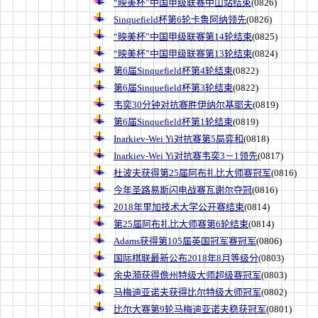
“映美杯”中国甲级联赛中山站结束
(0826)
Sinquefield杯第6轮卡鲁阿纳领先
(0826)
“映美杯”中国甲级联赛第14轮结束
(0825)
“映美杯”中国甲级联赛第13轮结束
(0824)
第6届Sinquefield杯第4轮结束
(0822)
第6届Sinquefield杯第3轮结束
(0822)
韦奕30分钟对抗赛胜伊纳尔基耶夫
(0819)
第6届Sinquefield杯第1轮结束
(0819)
Inarkiev-Wei Yi对抗赛第5局弈和
(0818)
Inarkiev-Wei Yi对抗赛韦奕3－1领先
(0817)
杜波夫获得第25届阿布扎比大师赛冠军
(0816)
今年圣路易斯闪电战赛瓦谢尔夺冠
(0816)
2018年里加技术大学公开赛结束
(0814)
第25届阿布扎比大师赛第6轮结束
(0814)
Adams获得第105届英国冠军赛冠军
(0806)
国际棋联最新公布2018年8月等级分
(0803)
余央漪获得儋州特级大师超级赛冠军
(0803)
马梅迪亚诺夫获得比尔特级大师冠军
(0802)
比尔大赛第9轮马梅迪亚诺夫稳获冠军
(0801)