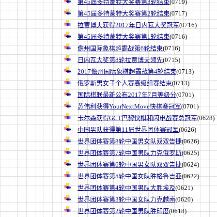
第45届多特蒙特大奖赛第3轮结束
(0719)
第45届多特蒙特大奖赛第2轮结束
(0717)
拉贾博夫获得2017年日内瓦大奖冠军
(0716)
第45届多特蒙特大奖赛第1轮结束
(0716)
儋州国际象棋超霸战第6轮结束
(0716)
日内瓦大奖第8轮拉贾博夫领先
(0715)
2017儋州国际象棋超霸战第4轮结束
(0713)
俄罗斯男女子个人赛高级组赛结束
(0713)
国际棋联最新公布2017年7月等级分
(0701)
苏伟利获得YourNextMove快棋赛冠军
(0701)
卡尔森获得GCT巴黎快棋和闪电战赛总冠军
(0628)
中国男队获得第11届世界团体赛冠军
(0626)
世界团体赛第8轮中国男女队双双告捷
(0626)
世界团体赛第7轮中国男队力克俄罗斯
(0625)
世界团体赛第6轮中国男女队双双告捷
(0624)
世界团体赛第5轮中国女队胜格鲁吉亚
(0622)
世界团体赛第4轮中国男队大胜埃及
(0621)
世界团体赛第3轮中国女队力克越南
(0620)
世界团体赛第2轮中国男队胜印度
(0618)