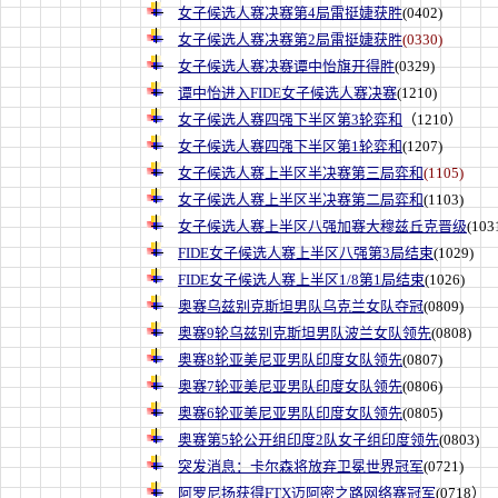
女子候选人赛决赛第4局雷挺婕获胜
(0402)
女子候选人赛决赛第2局雷挺婕获胜
(0330)
女子候选人赛决赛谭中怡旗开得胜
(0329)
谭中怡进入FIDE女子候选人赛决赛
(1210)
女子候选人赛四强下半区第3轮弈和
（1210）
女子候选人赛四强下半区第1轮弈和
(1207)
女子候选人赛上半区半决赛第三局弈和
(1105)
女子候选人赛上半区半决赛第二局弈和
(1103)
女子候选人赛上半区八强加赛大穆兹丘克晋级
(103
FIDE女子候选人赛上半区八强第3局结束
(1029)
FIDE女子候选人赛上半区1/8第1局结束
(1026)
奥赛乌兹别克斯坦男队乌克兰女队夺冠
(0809)
奥赛9轮乌兹别克斯坦男队波兰女队领先
(0808)
奥赛8轮亚美尼亚男队印度女队领先
(0807)
奥赛7轮亚美尼亚男队印度女队领先
(0806)
奥赛6轮亚美尼亚男队印度女队领先
(0805)
奥赛第5轮公开组印度2队女子组印度领先
(0803)
突发消息：卡尔森将放弃卫冕世界冠军
(0721)
阿罗尼扬获得FTX迈阿密之路网络赛冠军
(0718）