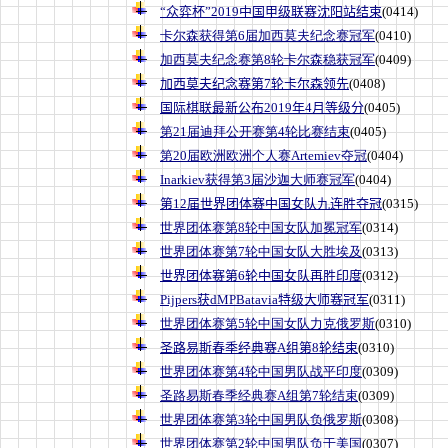
“众弈杯”2019中国甲级联赛沈阳站结束
(0414)
卡尔森获得第6届加西莫夫纪念赛冠军
(0410)
加西莫夫纪念赛第8轮卡尔森稳获冠军
(0409)
加西莫夫纪念赛第7轮卡尔森领先
(0408)
国际棋联最新公布2019年4月等级分
(0405)
第21届迪拜公开赛第4轮比赛结束
(0405)
第20届欧洲欧洲个人赛Artemiev夺冠
(0404)
Inarkiev获得第3届沙迦大师赛冠军
(0404)
第12届世界团体赛中国女队九连胜夺冠
(0315)
世界团体赛第8轮中国女队加冕冠军
(0314)
世界团体赛第7轮中国女队大胜埃及
(0313)
世界团体赛第6轮中国女队再胜印度
(0312)
Pijpers获dMPBatavia特级大师赛冠军
(0311)
世界团体赛第5轮中国女队力克俄罗斯
(0310)
圣路易斯春季经典赛A组第8轮结束
(0310)
世界团体赛第4轮中国男队战平印度
(0309)
圣路易斯春季经典赛A组第7轮结束
(0309)
世界团体赛第3轮中国男队负俄罗斯
(0308)
世界团体赛第2轮中国男队负于美国
(0307)