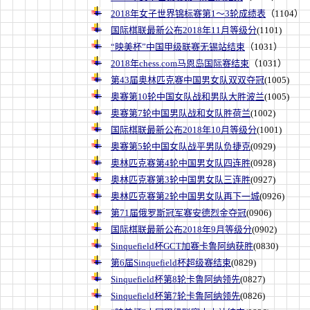
2018年女子世界锦标赛第1～3轮成绩表
（1104）
国际棋联最新公布2018年11月等级分
(1101)
“映美杯”中国甲级联赛无锡站结束
（1031）
2018年chess.com马恩岛国际赛结束
（1031）
第43届奥林匹克赛中国男女队双双夺冠
(1005)
奥赛第10轮中国女队战和男队大胜波兰
(1005)
奥赛第7轮中国男队战和女队胜荷兰
(1002)
国际棋联最新公布2018年10月等级分
(1001)
奥赛第5轮中国女队战平男队负捷克
(0929)
奥林匹克赛第4轮中国男女队四连胜
(0928)
奥林匹克赛第3轮中国男女队三连胜
(0927)
奥林匹克赛第2轮中国男女队再下一城
(0926)
第71届俄罗斯冠军赛安德烈金夺冠
(0906)
国际棋联最新公布2018年9月等级分
(0902)
Sinquefield杯GCT加赛卡鲁阿纳获胜
(0830)
第6届Sinquefield杯超级赛结束
(0829)
Sinquefield杯第8轮卡鲁阿纳领先
(0827)
Sinquefield杯第7轮卡鲁阿纳领先
(0826)