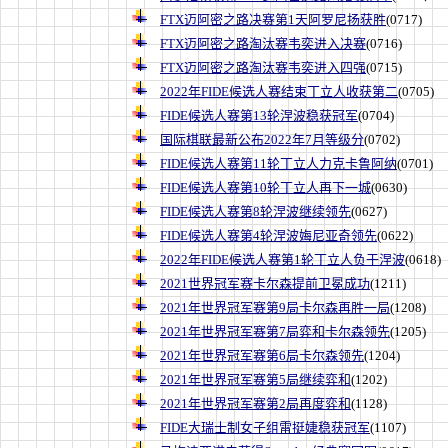
FTX迈阿密之路决赛第1天阿罗尼扬获胜
(0717)
FTX迈阿密之路淘汰赛韦奕进入决赛
(0716)
FTX迈阿密之路淘汰赛韦奕进入四强
(0715)
2022年FIDE候选人赛结束丁立人收获第二
(0705)
FIDE候选人赛第13轮涅波稳获冠军
(0704)
国际棋联最新公布2022年7月等级分
(0702)
FIDE候选人赛第11轮丁立人力克卡鲁阿纳
(0701)
FIDE候选人赛第10轮丁立人再下一城
(0630)
FIDE候选人赛第8轮涅波继续领先
(0627)
FIDE候选人赛第4轮涅波娒尼亚奇领先
(0622)
2022年FIDE候选人赛第1轮丁立人负于涅波
(0618)
2021世界冠军赛卡尔森提前卫冕成功
(1211)
2021年世界冠军赛第9局卡尔森再胜一局
(1208)
2021年世界冠军赛第7局弈和卡尔森领先
(1205)
2021年世界冠军赛第6局卡尔森领先
(1204)
2021年世界冠军赛第5局继续弈和
(1202)
2021年世界冠军赛第2局再度弈和
(1128)
FIDE大瑞士制女子组雷挺婕稳获冠军
(1107)