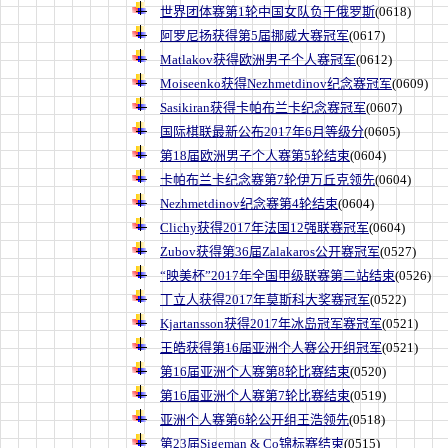
世界团体赛第1轮中国女队负于俄罗斯
(0618)
阿罗尼扬获得第5届挪威大赛冠军
(0617)
Matlakov获得欧洲男子个人赛冠军
(0612)
Moiseenko获得Nezhmetdinov纪念赛冠军
(0609)
Sasikiran获得卡帕布兰卡纪念赛冠军
(0607)
国际棋联最新公布2017年6月等级分
(0605)
第18届欧洲男子个人赛第5轮结束
(0604)
卡帕布兰卡纪念赛第7轮伊万丘克领先
(0604)
Nezhmetdinov纪念赛第4轮结束
(0604)
Clichy获得2017年法国12强联赛冠军
(0604)
Zubov获得第36届Zalakaros公开赛冠军
(0527)
“映美杯”2017年全国甲级联赛第二站结束
(0526)
丁立人获得2017年莫斯科大奖赛冠军
(0522)
Kjartansson获得2017年冰岛冠军赛冠军
(0521)
王皓获得第16届亚洲个人赛公开组冠军
(0521)
第16届亚洲个人赛第8轮比赛结束
(0520)
第16届亚洲个人赛第7轮比赛结束
(0519)
亚洲个人赛第6轮公开组王浩领先
(0518)
第23届Sigeman & Co锦标赛结束
(0515)