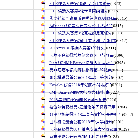
FIDE候选人赛第10轮卡鲁阿纳领先
(0323)
FIDE候选人赛第4轮卡鲁阿纳领先
(0315)
熊奕韬获圣路易斯春季经典赛A组冠军
(0315)
Adhiban获得雷克雅未克公开赛冠军
(0315)
FIDE候选人赛第3轮克拉姆尼克领先
(0313)
FIDE候选人赛第2轮丁立人和卡鲁阿纳
(0312)
2018年FIDE候选人赛第1轮结束
(0311)
卡尔亚金获得塔尔纪念赛闪电战冠军
(0306)
Fier获得dMP Batavia特级大师赛冠军
(0305)
第11届塔尔纪念赛快棋赛第3轮结束
(0303)
国际棋联最新公布2018年3月等级分
(0302)
Kovalev获得2018年俄航杯A组冠军
(0301)
dMP Batavia特级大师赛第4轮结束
(0227)
2018年俄航杯第6轮Kovalev领先
(0226)
拉波尔特获得第2届维洛尔巴杯赛冠军
(0204)
阿罗尼扬获得2018年直布罗陀公开赛冠军
(0202)
国际棋联最新公布2018年2月等级分
(0201)
卡尔森获得第80届维克安泽大奖赛冠军
(0129)
直布罗陀公开赛第5轮中村光领先
(0128)