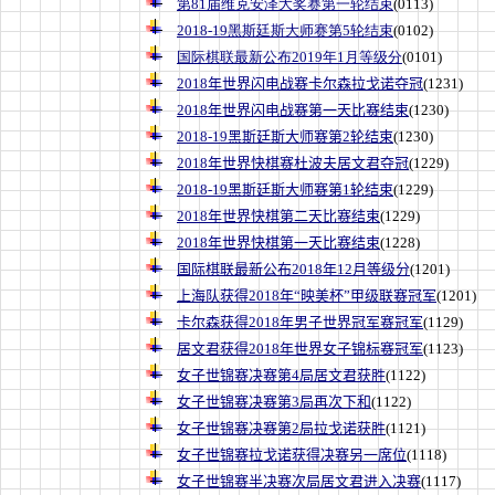
第81届维克安泽大奖赛第一轮结束
(0113)
2018-19黑斯廷斯大师赛第5轮结束
(0102)
国际棋联最新公布2019年1月等级分
(0101)
2018年世界闪电战赛卡尔森拉戈诺夺冠
(1231)
2018年世界闪电战赛第一天比赛结束
(1230)
2018-19黑斯廷斯大师赛第2轮结束
(1230)
2018年世界快棋赛杜波夫居文君夺冠
(1229)
2018-19黑斯廷斯大师赛第1轮结束
(1229)
2018年世界快棋第二天比赛结束
(1229)
2018年世界快棋第一天比赛结束
(1228)
国际棋联最新公布2018年12月等级分
(1201)
上海队获得2018年“映美杯”甲级联赛冠军
(1201)
卡尔森获得2018年男子世界冠军赛冠军
(1129)
居文君获得2018年世界女子锦标赛冠军
(1123)
女子世锦赛决赛第4局居文君获胜
(1122)
女子世锦赛决赛第3局再次下和
(1122)
女子世锦赛决赛第2局拉戈诺获胜
(1121)
女子世锦赛拉戈诺获得决赛另一席位
(1118)
女子世锦赛半决赛次局居文君进入决赛
(1117)