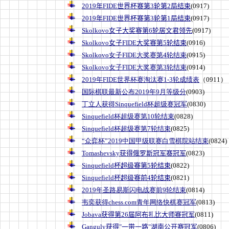
2019年FIDE世界杯赛第3轮第2局结束
(0917)
2019年FIDE世界杯赛第3轮第1局结束
(0917)
Skolkovo女子大奖赛第6轮居文君领先
(0917)
Skolkovo女子FIDE大奖赛第5轮结束
(0916)
Skolkovo女子FIDE大奖赛第4轮结束
(0915)
Skolkovo女子FIDE大奖赛第3轮结束
(0914)
2019年FIDE世界杯赛淘汰赛1-3轮成绩表
（0911）
国际棋联最新公布2019年9月等级分
(0903)
丁立人获得Sinquefield杯超级赛冠军
(0830)
Sinquefield杯超级赛第10轮结束
(0828)
Sinquefield杯超级赛第7轮结束
(0825)
“众弈杯”2019中国甲级联赛白雪棋院站结束
(0824)
Tomashevsky获得俄罗斯冠军赛冠军
(0823)
Sinquefield杯超级赛第5轮结束
(0822)
Sinquefield杯超级赛前4轮结束
(0821)
2019年圣路易斯闪电战赛前9轮结束
(0814)
韦奕获得chess.com青年网络快棋赛冠军
(0813)
Jobava获得第26届阿布扎比大师赛冠军
(0811)
Ganguly获得"一带一路"湖南公开赛冠军
(0806)