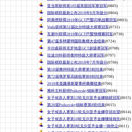
亚当斯获得第105届英国冠军赛冠军
(0805)
国际棋联最新公布2019年8月等级分
(0804)
阿南德获得2019年GCT巴黎闪电战赛冠军
(0803)
Vidit获得第52届比尔特级大师赛冠军
(0731)
瓦谢尔获得2019年GCT巴黎快棋赛冠军
(0730)
第47届多特蒙特国际象棋大会结束
(0724)
卡尔森获得克罗地亚GCT超级赛冠军
(0708)
拉波尔特获得儋州特级大师赛冠军
(0707)
国际棋联最新公布2019年7月等级分
(0706)
第10届儋州特级大师赛第5轮结束
(0706)
第72届俄罗斯高级组赛前8轮结束
(0706)
2019年圣路易斯夏季经典赛结束
(0706)
雅科文科获得Poikovsky锦标赛冠军
(0616)
女子候选人赛第12轮戈尔亚齐金娜稳获冠军
(0615)
第20届Poikovsky锦标赛第8轮结束
(0615)
女子候选人赛第11轮戈尔亚齐金娜夺冠在望
(0614)
女子候选人赛第10轮戈尔亚齐金娜继续领先
(0612)
女子候选人赛第9轮戈尔亚齐金娜一骑绝尘
(0611)